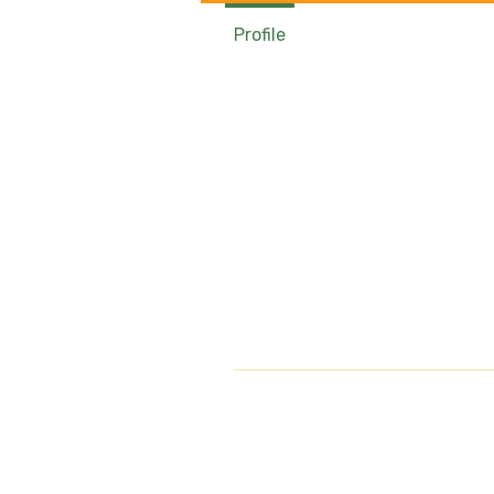
Profile