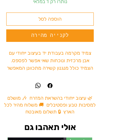
נותרו רק 1 במלאי
הוספה לסל
לקנייה מהירה
צמיד מקרמה בעבודת יד בעיצוב ייחודי עם
אבן מרכזית ונוכחות שאי אפשר לפספס.
הצמיד כולל מנגנון קשירה מתכוונן המאפשר
להקטין ולהגדיל את ההיקף להתאמה נוחה
על היד.
מתאים למסיבות טבע, פסטיבלים, טיולים ולמי
שאוהב אקססוריז עם אופי וסיפור.
🌿 עיצוב ייחודי בהשראת המזרח 🎶 מושלם
למסיבות טבע ופסטיבלים 🚚 משלוח מהיר לכל
✔ עבודת יד מהודו
הארץ 🔒 תשלום מאובטח
✔ סגירה מתכווננת
✔ נוח להתאמה ליד
אולי תאהבו גם
✔ כל פריט בעל אופי ייחודי