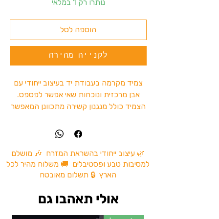
נותרו רק 1 במלאי
הוספה לסל
לקנייה מהירה
צמיד מקרמה בעבודת יד בעיצוב ייחודי עם
אבן מרכזית ונוכחות שאי אפשר לפספס.
הצמיד כולל מנגנון קשירה מתכוונן המאפשר
להקטין ולהגדיל את ההיקף להתאמה נוחה
על היד.
מתאים למסיבות טבע, פסטיבלים, טיולים ולמי
שאוהב אקססוריז עם אופי וסיפור.
🌿 עיצוב ייחודי בהשראת המזרח 🎶 מושלם
למסיבות טבע ופסטיבלים 🚚 משלוח מהיר לכל
✔ עבודת יד מהודו
הארץ 🔒 תשלום מאובטח
✔ סגירה מתכווננת
✔ נוח להתאמה ליד
אולי תאהבו גם
✔ כל פריט בעל אופי ייחודי