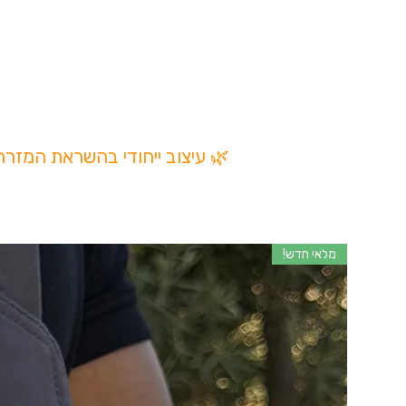
✔ עבודת יד מהודו
✔ סגירה מתכווננת
✔ נוח להתאמה ליד
✔ כל פריט בעל אופי ייח
צמיד מקרמה מתכוונן | עבודת יד | e Piece
🌿 עיצוב ייחודי בהשראת המזר
מלאי חדש!