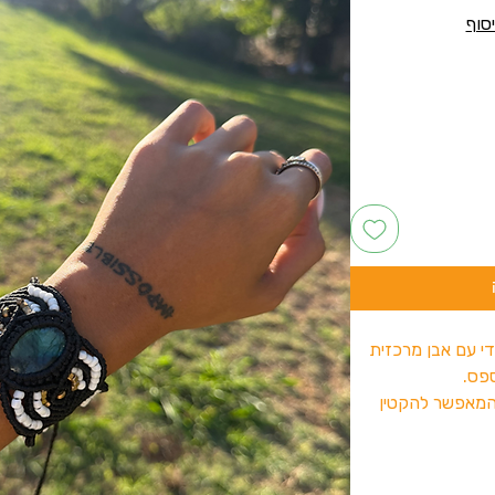
די עם אבן מרכזית
פס.
 המאפשר להקטין
חה על היד.
לים ולמי שאוהב
ור.