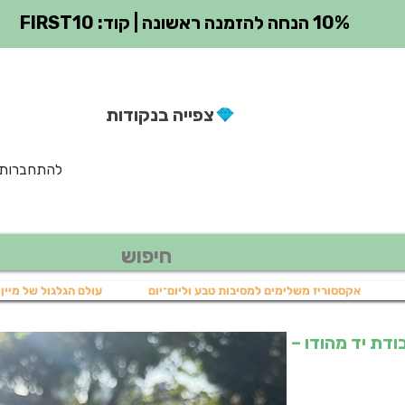
10% הנחה להזמנה ראשונה | קוד: FIRST10
צפייה בנקודות
להתחברות
אקססוריז משלימים למסיבות טבע וליום־יום
עולם הגלגול של מיין 
מה עבודת יד מהודו –
יר