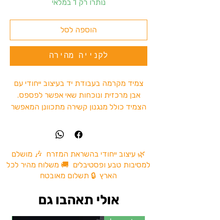
נותרו רק 1 במלאי
הוספה לסל
לקנייה מהירה
צמיד מקרמה בעבודת יד בעיצוב ייחודי עם
אבן מרכזית ונוכחות שאי אפשר לפספס.
הצמיד כולל מנגנון קשירה מתכוונן המאפשר
להקטין ולהגדיל את ההיקף להתאמה נוחה
על היד.
מתאים למסיבות טבע, פסטיבלים, טיולים ולמי
שאוהב אקססוריז עם אופי וסיפור.
🌿 עיצוב ייחודי בהשראת המזרח 🎶 מושלם
למסיבות טבע ופסטיבלים 🚚 משלוח מהיר לכל
✔ עבודת יד מהודו
הארץ 🔒 תשלום מאובטח
✔ סגירה מתכווננת
✔ נוח להתאמה ליד
אולי תאהבו גם
✔ כל פריט בעל אופי ייחודי