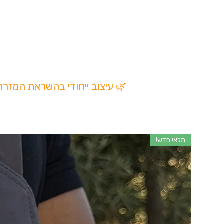
✔ עבודת יד מהודו
✔ אורך מתכוונן
✔ קשירת התאמה איש
✔ עיצוב ייחודי
שרשרת מקרמה מתכווננת | עבודת יד | iece
🌿 עיצוב ייחודי בהשראת המזר
מלאי חדש!