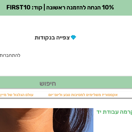
10% הנחה להזמנה ראשונה | קוד: FIRST10
צפייה בנקודות
להתחברות
אקססוריז משלימים למסיבות טבע וליום־יום
עולם הגלגול של מיין 
שרשרת מקרמה עבודת יד
יר