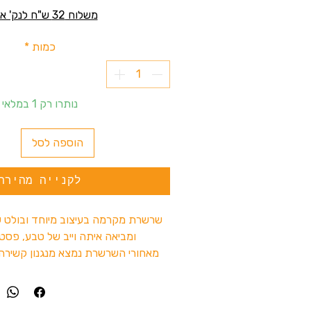
משלוח 32 ש"ח לנק' איסוף
כמות
*
נותרו רק 1 במלאי
הוספה לסל
לקנייה מהירה
שרשרת מקרמה בעיצוב מיוחד ובולט ש
ומביאה איתה וייב של טבע, פסטי
מאחורי השרשרת נמצא מנגנון קשיר
ולהגדיל את האורך ולהתאים אותה בד
זה לא עוד תכשיט – זה פריט שנועד
ולהוסיף נוכחות.