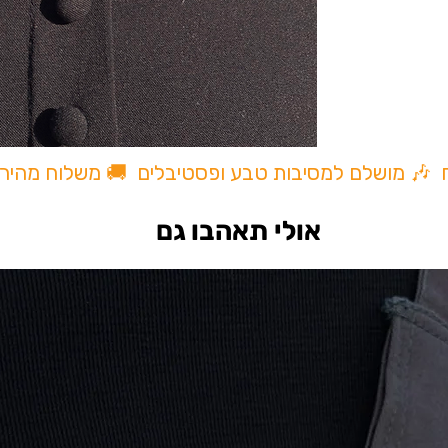
ית
One P
ח 🎶 מושלם למסיבות טבע ופסטיבלים 🚚 משלוח מהיר
אולי תאהבו גם