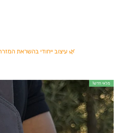
✔ עבודת יד מהודו
✔ אורך מתכוונן
✔ קשירת התאמה איש
✔ עיצוב ייחודי
שרשרת מקרמה מתכווננת | עבודת יד | iece
🌿 עיצוב ייחודי בהשראת המזר
מלאי חדש!