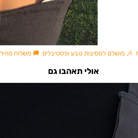
ית
One P
ח 🎶 מושלם למסיבות טבע ופסטיבלים 🚚 משלוח מהיר
אולי תאהבו גם