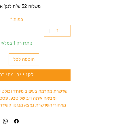
משלוח 32 ש"ח לנק' איסוף
כמות
*
נותרו רק 1 במלאי
הוספה לסל
לקנייה מהירה
שרשרת מקרמה בעיצוב מיוחד ובולט ש
ומביאה איתה וייב של טבע, פסטי
מאחורי השרשרת נמצא מנגנון קשיר
ולהגדיל את האורך ולהתאים אותה בד
זה לא עוד תכשיט – זה פריט שנועד
ולהוסיף נוכחות.