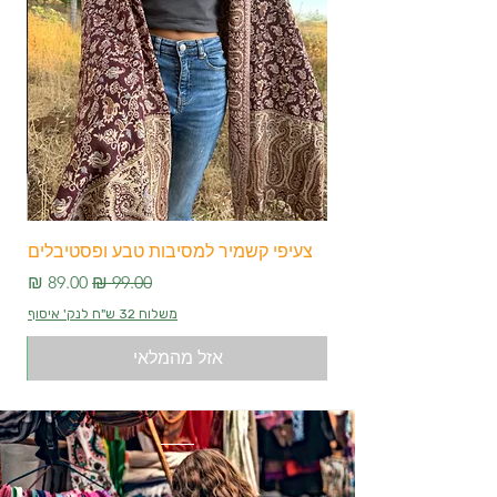
צעיפי קשמיר למסיבות טבע ופסטיבלים
צע
מחיר רגיל
מחיר מבצע
משלוח 32 ש"ח לנק' איסוף
אזל מהמלאי