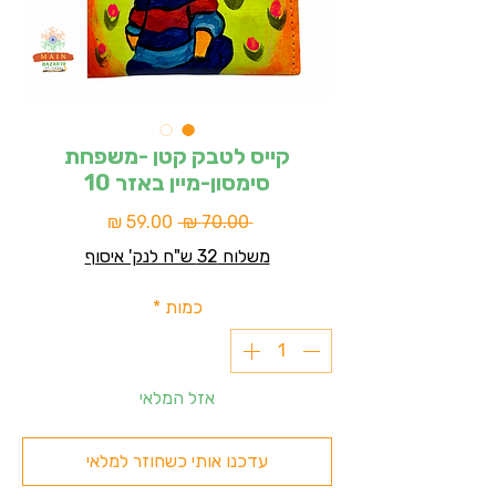
קייס לטבק קטן -משפחת
סימסון-מיין באזר 10
מחיר
מחיר
 ‏70.00 ‏₪ 
רגיל
מבצע
משלוח 32 ש"ח לנק' איסוף
כמות
*
אזל המלאי
עדכנו אותי כשחוזר למלאי