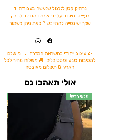
נרתיק קטן לגלגול שנעשה בעבודת יד
בעיצוב מיוחד על ידי אמנים הודים .לטבק
שלך יש נטייה להתייבש ? כעת ניתן לשמור
על הטבק ועל אביזרי הגלגול בצורה טובה,
איכותית ונוחה לשימוש .
הקייסים שלנו זוהרים באולטרה.
כל קייס מעוצב באומנות מיוחדת.
🌿 עיצוב ייחודי בהשראת המזרח 🎶 מושלם
למסיבות טבע ופסטיבלים 🚚 משלוח מהיר לכל
עשוים מעור זמש.
הארץ 🔒 תשלום מאובטח
בקייס יש מקום לאחסון הפילטרים
והריזלות.
אולי תאהבו גם
גודל הקייס:
מלאי חדש!
מל
אורך 12.5 ס"מ
רוחב 10.5 ס"מ