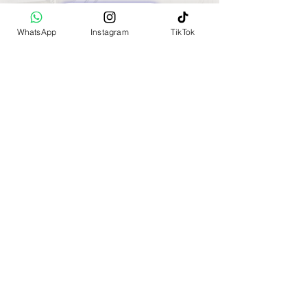
ראה עוד
WhatsApp
Instagram
TikTok
את השוק המרכזי בהודו
(MAIN BAZAR)
למדנו להכיר שנסענו בין
הערים השונות. כשנכנסו
לתוך השוק יצא לנו להיתקל
באנשים חמים וסבלניים
שעובדים בתוך דוכנים
הצפופים. גילינו שהם אנשי
עבודה מקסימים שיודעים
להעביר את השמחה והשקט
הפנימי שבעבודת יד