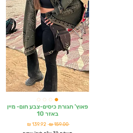
פאוץ' חגורת כיסים-צבע חום- מיין
באזר 10
מחיר
מחיר
 ‏159.00 ‏₪ 
רגיל
מבצע