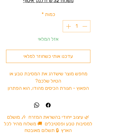
משלוח 32 ש"ח לנק' איסוף
כמות
*
אזל המלאי
עדכנו אותי כשחוזר למלאי
מחפש מוצר שישדרג את המסיבת טבע או
הטיול שלכם?
הפאוץ - חגורת הכיסים מהודו, הוא הפתרון
המושלם. עם 4 כיסים נוחים לשימוש, ניתן
לשמור בקלות על כל האביזרים שלכם, והכול
בסטייל. תוספת מושלמת למסיבות טבע
ולטיולים. הפאוץ מעניקה לכם נוחות וסטייל
🌿 עיצוב ייחודי בהשראת המזרח 🎶 מושלם
למסיבות טבע ופסטיבלים 🚚 משלוח מהיר לכל
במיוחד בכל מקום שתבחרו להיות בו,
הארץ 🔒 תשלום מאובטח
תוספת נהדרת לחובבי הטבע.