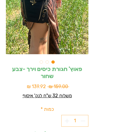
פאוץ' חגורת כיסים וירך -צבע
שחור
מחיר
מחיר
 ‏159.00 ‏₪ 
רגיל
מבצע
משלוח 32 ש"ח לנק' איסוף
כמות
*