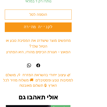
נותרו רק 1 במלאי
הוספה לסל
לקנייה מהירה
מחפשים מוצר שישדרג את המסיבת טבע או
הטיול שלך?
הפאוץ - חגורת הכיסים מהודו, היא הפתרון
המושלם. עם 3 כיסים נוחים לשימוש.
ניתן לשמור בקלות על כל האביזרים שלכם,
והכול בסטייל. תוספת מושלמת למסיבות
טבע ולטיולים.
🌿 עיצוב ייחודי בהשראת המזרח 🎶 מושלם
למסיבות טבע ופסטיבלים 🚚 משלוח מהיר לכל
אז למה לחכות ? כמה קליקים והמשלוח
הארץ 🔒 תשלום מאובטח
בדרך אלייך .
אולי תאהבו גם