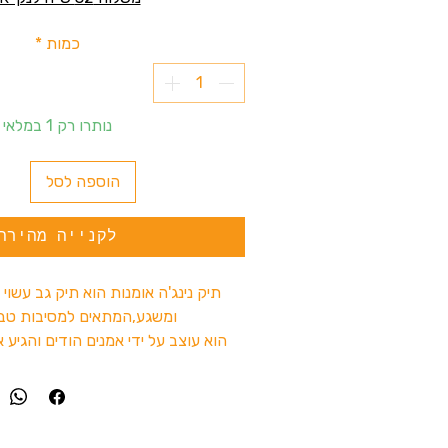
כמות
*
נותרו רק 1 במלאי
הוספה לסל
לקנייה מהירה
תיק נינג'ה אומנות הוא תיק גב עשוי 
ומשגע,המתאים למסיבות טבע 
הוא עוצב על ידי אמנים הודים והגיע א
הרחוקה.
התיק מכיל
4 תאים
, כולל תא סודי לא
חפצים חשובים. התיק נוח לשימוש 
באמצעות ריצ'ראצ', המאפשרת גישה 