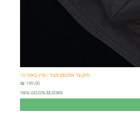
תיק צד אלכסון מבד | מיין באזר 10
מחיר
משלוח 32 ש"ח לנק' איסוף