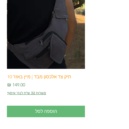
איתכם בטיולים.
התיקים מעוצבים בצורה מרהיבה ומצוידים
ברצועת כתף מתכווננת וחזקה לנוחות
מרבית !
גודל התיק: רוחב - 35-45 ס"מגובה- 45-
50 ס"מ
תיק צד אלכסון מבד | מיין באזר 10
מחיר
משלוח 32 ש"ח לנק' איסוף
הוספה לסל