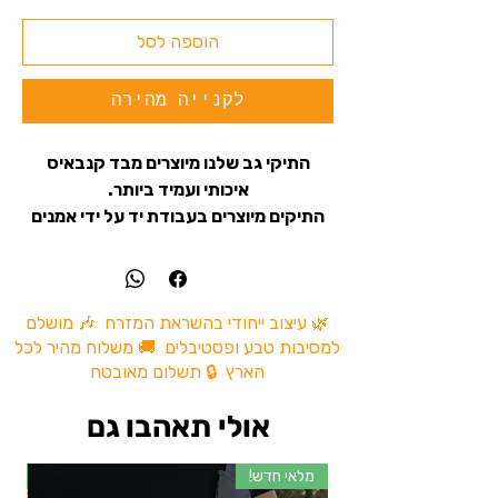
הוספה לסל
לקנייה מהירה
התיקי גב שלנו מיוצרים מבד קנבאיס
איכותי ועמיד ביותר.
התיקים מיוצרים בעבודת יד על ידי אמנים
מקומיים ומיובאים מהודו, והם מתאימים
לשימוש יום יומי וגם לטיולים.
התיק עם תפירה כפולה וחזקה בשביל
שישמור על איכות חיי המוצר לעמיד לאורך
🌿 עיצוב ייחודי בהשראת המזרח 🎶 מושלם
למסיבות טבע ופסטיבלים 🚚 משלוח מהיר לכל
זמן.
הארץ 🔒 תשלום מאובטח
התיק כולל
: תא ראשי גדול לאחסון ותא
אולי תאהבו גם
קדמי קטן לאחסון חפצים קטנים נוספים.
בנוסף, התיק מכיל תא אחסון נוסף לנשיאת
מלאי חדש!
מל
מחשב נייד או כל חפץ אחר שתרצו לקחת