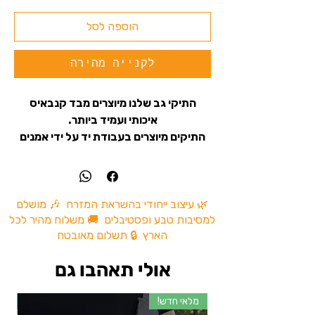
הוספה לסל
לקנייה מהירה
התיקי גב שלנו מיוצרים מבד קנבאיס
איכותי ועמיד ביותר.
התיקים מיוצרים בעבודת יד על ידי אמנים
מקומיים ומיובאים מהודו, והם מתאימים
לשימוש יום יומי וגם לטיולים.
התיק עם תפירה כפולה וחזקה בשביל
שישמור על איכות חיי המוצר לעמיד לאורך
🌿 עיצוב ייחודי בהשראת המזרח 🎶 מושלם
למסיבות טבע ופסטיבלים 🚚 משלוח מהיר לכל
זמן.
הארץ 🔒 תשלום מאובטח
התיק כולל
: תא ראשי גדול לאחסון ותא
אולי תאהבו גם
קדמי קטן לאחסון חפצים קטנים נוספים.
בנוסף, התיק מכיל תא אחסון נוסף לנשיאת
מלאי חדש!
מל
מחשב נייד או כל חפץ אחר שתרצו לקחת