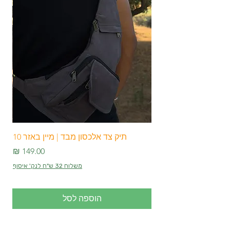
איתכם בטיולים.
התיקים מעוצבים בצורה מרהיבה ומצוידים
ברצועת כתף מתכווננת וחזקה לנוחות
מרבית !
גודל התיק: רוחב - 35-45 ס"מגובה- 45-
50 ס"מ
תיק צד אלכסון מבד | מיין באזר 10
מחיר
משלוח 32 ש"ח לנק' איסוף
הוספה לסל