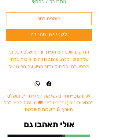
נותרו רק 7 במלאי
הוספה לסל
לקנייה מהירה
התיקים שלנו הם הפיתרון המושלם לכל מי
שמחפש יוקרה, עיצוב מדהים ואיכות בלתי
מתפשרת. כל תיק גדול מגיע עם הלוגו של
מיין באזר 10 , המוסיף רקע מיוחד לכל
הופעה.
מה בתיקים שלנו?
עיצוב יפהפה:
תיקי המיקס מקפידים על
🌿 עיצוב ייחודי בהשראת המזרח 🎶 מושלם
למסיבות טבע ופסטיבלים 🚚 משלוח מהיר לכל
עיצוב מעוצב, המשתלב יפה עם כל
הארץ 🔒 תשלום מאובטח
הופעה. הלוגו של מיין באזר מוטבע על פני
התיק,מוסיף לו אופי ייחודי וסטייל משובח.
אולי תאהבו גם
איכות ללא פשרות:
בניגוד לתיקים רגילים,
תיקי המיקס עשויים ממיקס של עור פרה