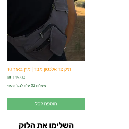
3 תאי אחסון:
התיקים מגיעים עם שני
תאים אחסון קדמי ואחורי ועוד כיס
פנימי המספקים מקום רב לאחסון נוח של
הציוד שלך.
אם אתה מחפש את התיק המושלם שיתאים
לכל אירוע וישדרג לך כל הופעה, תיקי צד
אלכסון מעור איכותי שלנו הם בדיוק מה
שאתה צריך. תוספת מושלמת לקולקציה
שלך שתגרום לך לבלוט בכל מקום שתלך!"
תיק צד אלכסון מבד | מיין באזר 10
מחיר
משלוח 32 ש"ח לנק' איסוף
הוספה לסל
השלימו את הלוק