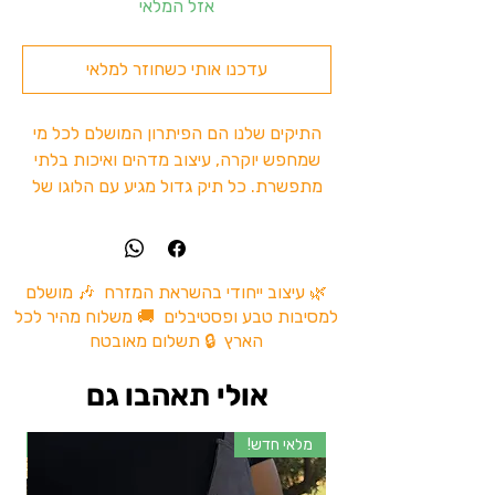
אזל המלאי
עדכנו אותי כשחוזר למלאי
התיקים שלנו הם הפיתרון המושלם לכל מי
שמחפש יוקרה, עיצוב מדהים ואיכות בלתי
מתפשרת. כל תיק גדול מגיע עם הלוגו של
מיין באזר 10 , המוסיף רקע מיוחד לכל
הופעה.
מה בתיקים שלנו?
עיצוב יפהפה:
תיקי המיקס מקפידים על
🌿 עיצוב ייחודי בהשראת המזרח 🎶 מושלם
למסיבות טבע ופסטיבלים 🚚 משלוח מהיר לכל
עיצוב מעוצב, המשתלב יפה עם כל
הארץ 🔒 תשלום מאובטח
הופעה. הלוגו של מיין באזר מוטבע על פני
התיק,מוסיף לו אופי ייחודי וסטייל משובח.
אולי תאהבו גם
איכות ללא פשרות:
בניגוד לתיקים רגילים,
תיקי המיקס עשויים ממיקס של עור פרה
מלאי חדש!
מל
ובאפלו, המבטיחים איכות בלתי רגילה
ועמידות מרבית.