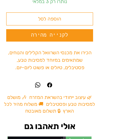
נותרו רק 3 במלאי
הוספה לסל
לקנייה מהירה
הכירו את מכנסי השרוואל הקלילים והנוחים,
שמתאימים במיוחד למסיבות טבע,
פסטיבלים, טיולים או פשוט ליום-יום.
המכנסיים עשויים מבד רך ונושם שמבטיח
נוחות מקסימלית לאורך כל היום.העיצוב
הפשוט אך האופנתי הופך את השרוואלים
לאביזר חובה לכל מי שמחפש שילוב של
🌿 עיצוב ייחודי בהשראת המזרח 🎶 מושלם
למסיבות טבע ופסטיבלים 🚚 משלוח מהיר לכל
סטייל, נוחות ותנועה חופשית.
הארץ 🔒 תשלום מאובטח
המכנס מגיע במידה אחת XL עם גומי רך
ונוח במותניים המאפשר התאמה אישית לכל
אולי תאהבו גם
מבנה גוף.
הוראות כביסה:
לכבס במים פושרים וללא