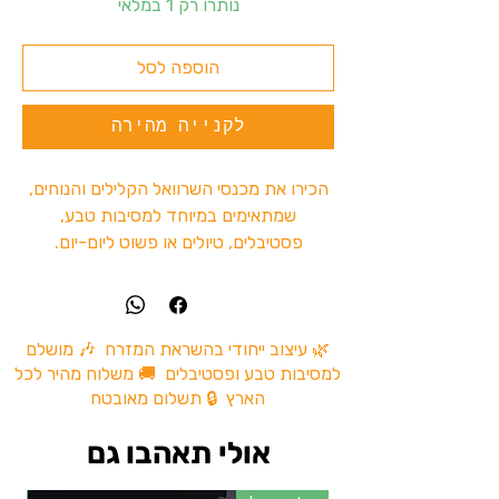
נותרו רק 1 במלאי
הוספה לסל
לקנייה מהירה
הכירו את מכנסי השרוואל הקלילים והנוחים,
שמתאימים במיוחד למסיבות טבע,
פסטיבלים, טיולים או פשוט ליום-יום.
המכנסיים עשויים מבד רך ונושם שמבטיח
נוחות מקסימלית לאורך כל היום.העיצוב
הפשוט אך האופנתי הופך את השרוואלים
לאביזר חובה לכל מי שמחפש שילוב של
🌿 עיצוב ייחודי בהשראת המזרח 🎶 מושלם
למסיבות טבע ופסטיבלים 🚚 משלוח מהיר לכל
סטייל, נוחות ותנועה חופשית.
הארץ 🔒 תשלום מאובטח
המכנס מגיע במידה אחת XL עם גומי רך
ונוח במותניים המאפשר התאמה אישית לכל
אולי תאהבו גם
מבנה גוף.
הוראות כביסה:
לכבס במים פושרים וללא