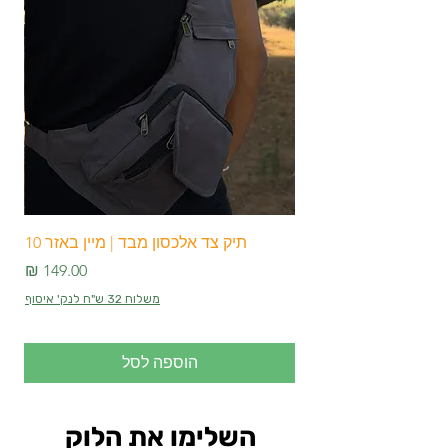
המדהימות האלו הן הבחירה המושלמת.
אתם יכולים להשתמש בהן כקערות ערבוב
אלגנטיות ולהתעניין בעיצובן המודרני, וכך
ליהנות מחווית עירוב משולבת מרהיבה.
הזמינו עכשיו את הקערות המתכתיות
המדהימות האלו דרך האתר שלנו ותיהנו
מחווית עירבוב מרהיבה ומעוצבת.
תיק צד אלכסון מבד | מיין באזר 10
מחיר
משלוח 32 ש"ח לנק' איסוף
הוספה לסל
השלימו את הלוק