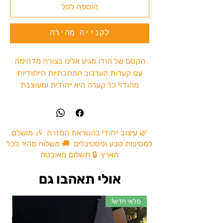
הוספה לסל
לקנייה מהירה
הקסם של הודו מגיע אלינו בצורה מדהימה
עם קערות הערבוב המתכתיות הייחודיות
מהודו! כל קערה היא ייחודית ומעוצבת
בקפידה, ומספקת פיתרון אידיאלי לערבוב
טבק.
הקערות המתכתיות האלו מעניקות לכם את
🌿 עיצוב ייחודי בהשראת המזרח 🎶 מושלם
למסיבות טבע ופסטיבלים 🚚 משלוח מהיר לכל
היכולת ליהנות מחווית עירבוב משולבת
הארץ 🔒 תשלום מאובטח
בצורה נוחה ומעוצבת. העיצוב הייחודי שלהן
מאפשר לכם לשמור על החומרים במצב טוב
אולי תאהבו גם
ולערבבם בקלות ובקפידה.
מלאי חדש!
מל
אם אתם מחפשים דרך איכותית ומרהיבה
לערבב טבק , הקערות המתכתיות