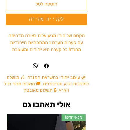
הוספה לסל
לקנייה מהירה
הקסם של הודו מגיע אלינו בצורה מדהימה
עם קערות הערבוב המתכתיות הייחודיות
מהודו! כל קערה היא ייחודית ומעוצבת
בקפידה, ומספקת פיתרון אידיאלי לערבוב
טבק.
הקערות המתכתיות האלו מעניקות לכם את
🌿 עיצוב ייחודי בהשראת המזרח 🎶 מושלם
למסיבות טבע ופסטיבלים 🚚 משלוח מהיר לכל
היכולת ליהנות מחווית עירבוב משולבת
הארץ 🔒 תשלום מאובטח
בצורה נוחה ומעוצבת. העיצוב הייחודי שלהן
מאפשר לכם לשמור על החומרים במצב טוב
אולי תאהבו גם
ולערבבם בקלות ובקפידה.
מלאי חדש!
מל
אם אתם מחפשים דרך איכותית ומרהיבה
לערבב טבק , הקערות המתכתיות