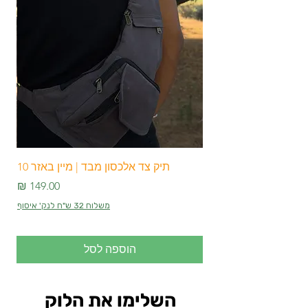
המדהימות האלו הן הבחירה המושלמת.
אתם יכולים להשתמש בהן כקערות ערבוב
אלגנטיות ולהתעניין בעיצובן המודרני, וכך
ליהנות מחווית עירוב משולבת מרהיבה.
הזמינו עכשיו את הקערות המתכתיות
המדהימות האלו דרך האתר שלנו ותיהנו
מחווית עירבוב מרהיבה ומעוצבת.
תיק צד אלכסון מבד | מיין באזר 10
מחיר
משלוח 32 ש"ח לנק' איסוף
הוספה לסל
השלימו את הלוק