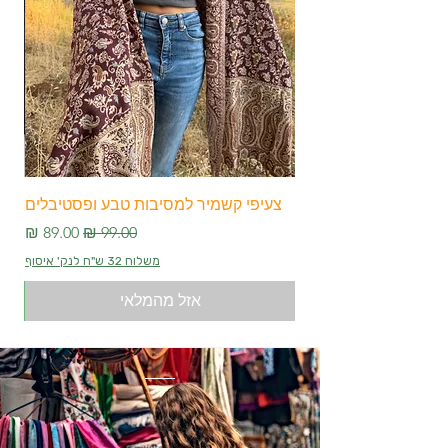
צעיפי קשמיר למסיבות טבע ופסטיבלים
צע
מחיר רגיל
מחיר מבצע
משלוח 32 ש"ח לנק' איסוף
אזל מהמלאי