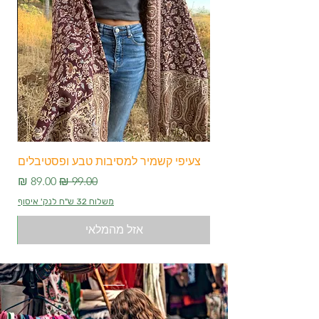
צעיפי קשמיר למסיבות טבע ופסטיבלים
צע
מחיר רגיל
מחיר מבצע
משלוח 32 ש"ח לנק' איסוף
אזל מהמלאי