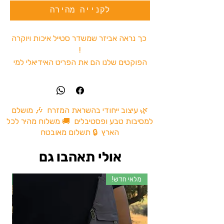
לקנייה מהירה
כך נראה אביזר שמשדר סטייל איכות ויוקרה
!
הפוקטים שלנו הם את הפריט האידיאלי למי
שמחפש להתחבר לסטייל בצורה יוצאת דופן.
עשויים 100% מעור, הפוקטים מספקים לכם
לא רק נוחות אלא גם מראה מדהים עם
הטבעה של הלוגו שלנו מיין באזר 10 .
🌿 עיצוב ייחודי בהשראת המזרח 🎶 מושלם
למסיבות טבע ופסטיבלים 🚚 משלוח מהיר לכל
הארץ 🔒 תשלום מאובטח
למה לבחור בפוקטים שלנו?
1. סטייל ייחודי: הפוקטים המיוחדים שלנו
אולי תאהבו גם
מתאימים לכל אירוע, מהכי פשוטים ועד
המסיבות היוקרתיות ביותר, מעניקים לכם
מלאי חדש!
מל
מראה בלתי רגיל ויוצא דופן.
2. מיקס עורות איכותיים: הפוקטים מגיעים
עם מיקס מדהים של עור פרה ובאפלו,