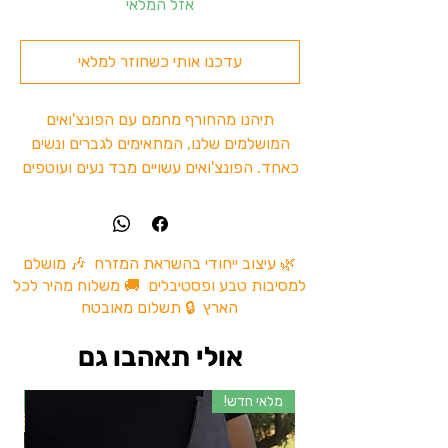
אזל המלאי
עדכנו אותי כשחוזר למלאי
תיהנו מהחורף מחמם עם הפונצ'ואים
המושלמים שלנו, המתאימים לגברים ונשים
כאחד. הפונצ'ואים עשויים מבד נעים ועוטפים
עם כובע מלא סטייל, ומתאימים לימים הקרים
של החורף – בבית, בטיולים, במסיבות טבע
או בפסטיבלים. מגיעים במבחר עיצובים
ייחודיים ועשויים מצמר איכותי. מידה
🌿 עיצוב ייחודי בהשראת המזרח 🎶 מושלם
למסיבות טבע ופסטיבלים 🚚 משלוח מהיר לכל
אוניברסלית (One size) המתאימה גם לכל
הארץ 🔒 תשלום מאובטח
אחד.
אולי תאהבו גם
מלאי חדש!
מל