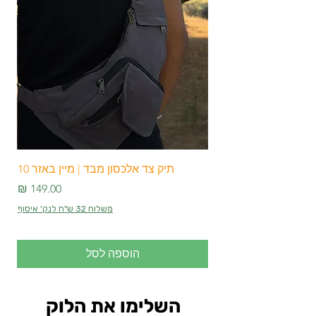
תיק צד אלכסון מבד | מיין באזר 10
מחיר
משלוח 32 ש"ח לנק' איסוף
הוספה לסל
השלימו את הלוק