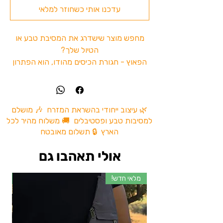
עדכנו אותי כשחוזר למלאי
מחפש מוצר שישדרג את המסיבת טבע או
הטיול שלך?
הפאוץ - חגורת הכיסים מהודו, הוא הפתרון
המושלם. עם כיסים פרקטיים שבהם ניתן
לשמור בקלות על כל האביזרים שלכם, והכול
בסטייל. תוספת מושלמת למסיבות טבע
ולטיולים.
🌿 עיצוב ייחודי בהשראת המזרח 🎶 מושלם
למסיבות טבע ופסטיבלים 🚚 משלוח מהיר לכל
הפאוץ מעניק לך נוחות וסטייל מיוחד בכל
הארץ 🔒 תשלום מאובטח
מקום שתבחרו להיות בו.
אז למה לחכות ? כמה קליקים והמשלוח
אולי תאהבו גם
בדרך אלייך .
מלאי חדש!
מל