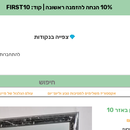
10% הנחה להזמנה ראשונה | קוד: FIRST10
צפייה בנקודות
להתחברות
אקססוריז משלימים למסיבות טבע וליום־יום
עולם הגלגול של מיין 
באזר 10
מחיר
מבצע