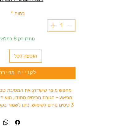
כמות
*
נותרו רק 8 במלאי
הוספה לסל
לקנייה מהירה
מחפש מוצר שישדרג את המסיבת טבע
הפאוץ - חגורת הכיסים מהודו, הוא ה
3 כיסים נוחים לשימוש, ניתן לשמור בק
שלכם, והכול בסטייל. תוספת מושל
ולטיולים. הפאוץ מעניקה לכם נוחות ו
מקום שתבחרו להיות בו, תוספת נהד
אז למה לחכות? כמה קליקים והמשלו