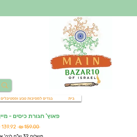
בית
בגדים למסיבות טבע ופסטיבלים
פאוץ' חגורת כיסים - מיין 
מחיר
 ‏159.00 ‏₪ 
רגיל
משלוח 32 ש"ח לנק' איסוף