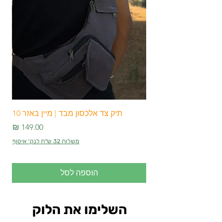
תיק צד אלכסון מבד | מיין באזר 10
מחיר
משלוח 32 ש"ח לנק' איסוף
הוספה לסל
השלימו את הלוק