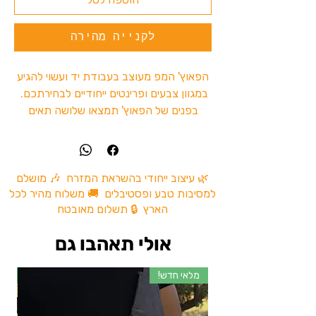
לקנייה מהירה
הפאוץ' המפ מעוצב בעבודת יד ועשוי להגיע
במגוון צבעים ופרינטים ייחודיים לבחירתכם.
בפנים של הפאוץ' תמצאו שלושה תאים
מרווחים כולל תא פנימי מובנה כדי לאפשר
לכם לאחסן את הציוד שלכם בצורה מסודרת
ונוחה.
הפאוץ' מתאים באופן מושלם לשימוש יומיומי
🌿 עיצוב ייחודי בהשראת המזרח 🎶 מושלם
למסיבות טבע ופסטיבלים 🚚 משלוח מהיר לכל
ולטיולים ויכול לשמש לאחסון מגוון רחב של
הארץ 🔒 תשלום מאובטח
מכשירים וציוד.
הבד ההמפ חזק פי 3 מבד כותנה , שילוב
אולי תאהבו גם
של איכות ועיצוב אשר יחזיקו לאורך זמן .
מלאי חדש!
מל