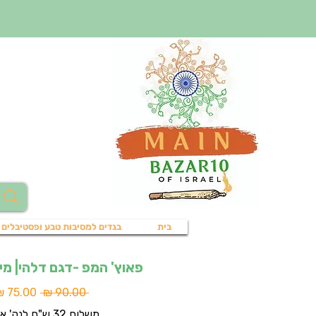
בית
בגדים למסיבות טבע ופסטיבלים
פאוץ' המפ -דגם דלהי| מיין 
מחיר
 ‏90.00 ‏₪ 
רגיל
משלוח 32 ש"ח לנק' איסוף