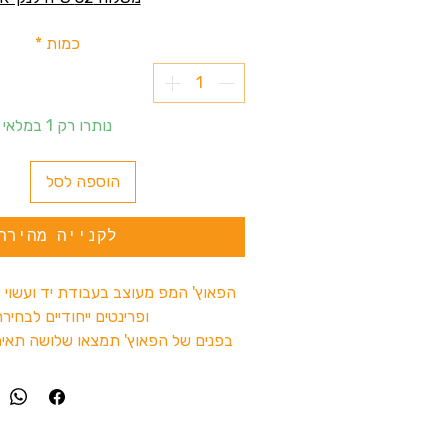
כמות
*
נותרו רק 1 במלאי
הוספה לסל
לקנייה מהירה
הפאוץ' המפ מעוצב בעבודת יד ועשוי ל
ופרינטים ייחודיים לבחי
בפנים של הפאוץ' תמצאו שלושה תאים
פנימי מובנה כדי לאפשר לכם לאחסן
בצורה מסודרת ונוחה
הפאוץ' מתאים באופן מושלם לשימוש יומי
לשמש לאחסון מגוון רחב של מכש