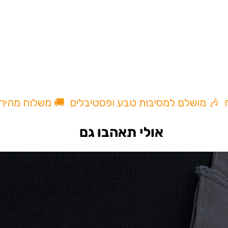
תנה , שילוב של איכות ועיצוב
 .
ח 🎶 מושלם למסיבות טבע ופסטיבלים 🚚 משלוח מהיר
אולי תאהבו גם