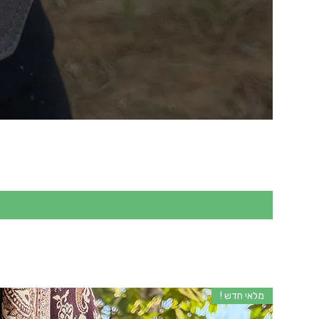
מלאי חדש !