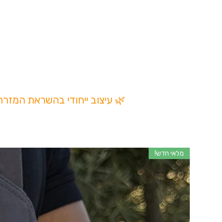
הבד ההמפ חזק פי 3 מבד כו
אשר יחזיקו לאורך זמן
🌿 עיצוב ייחודי בהשראת המזר
מלאי חדש!