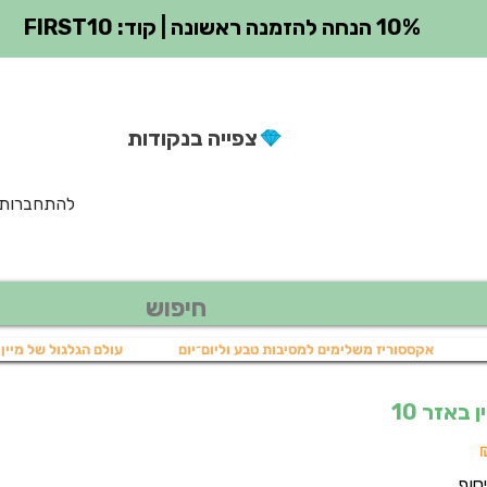
10% הנחה להזמנה ראשונה | קוד: FIRST10
צפייה בנקודות
להתחברות
אקססוריז משלימים למסיבות טבע וליום־יום
עולם הגלגול של מיין 
באזר 10
מחיר
מבצע