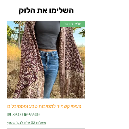
השלימו את הלוק
מלאי חדש !
מלא
צעיפי קשמיר למסיבות טבע ופסטיבלים
צע
מחיר רגיל
מחיר מבצע
משלוח 32 ש"ח לנק' איסוף