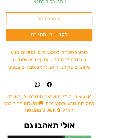
נותרו רק 1 במלאי
הוספה לסל
לקנייה מהירה
כובע פסיכדלי לפסטיבלים ומסיבות טבע
בעבודת יד מהודו, עם עיצובים ייחודיים
שזוהרים באולטרה סגול ומביאים וייב צבעוני
ומיוחד לרחבה.
כל כובע הוא One Piece – אין שני כובעים
זהים, וכל אחד צויר ועוצב על ידי אמנים
הודים בהשראת עולם הפסיי טראנס, הגואה
🌿 עיצוב ייחודי בהשראת המזרח 🎶 מושלם
למסיבות טבע ופסטיבלים 🚚 משלוח מהיר לכל
טראנס והתרבות הפסיכדלית.
הארץ 🔒 תשלום מאובטח
✔ זוהר באור UV / אולטרה סגול
✔ עבודת יד בעיצוב פסיכדלי ייחודי
אולי תאהבו גם
✔ מתאים למסיבות טבע, טראנס ופסטיבלים
✔ כל כובע הוא פריט יחיד מסוגו