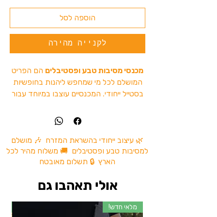
הוספה לסל
לקנייה מהירה
מכנסי מסיבות טבע ופסטיבלים
הם הפריט
המושלם לכל מי שמחפש ליהנות בחופשיות
בסטייל ייחודי. המכנסיים עוצבו במיוחד עבור
אירועים תחת כיפת השמיים, בין אם אתם
רוקדים ברחבה או יוצאים לטיול קליל בטבע.
מה מיוחד במכנסיים שלנו?
נוחות מעל הכל:
עשויים מבד קליל ונעים,
🌿 עיצוב ייחודי בהשראת המזרח 🎶 מושלם
למסיבות טבע ופסטיבלים 🚚 משלוח מהיר לכל
המאפשר תנועתיות חופשית וריקודים ללא
הארץ 🔒 תשלום מאובטח
מאמץ.
עיצוב ייחודי:
דוגמאות וצבעים שמתאימים
אולי תאהבו גם
לאווירה של פסטיבלים ומסיבות טבע.
רב-שימושיים:
מושלמים גם ליום-יום,
מלאי חדש!
מל
טיולים בטבע או פסטיבלים ברחבי העולם.