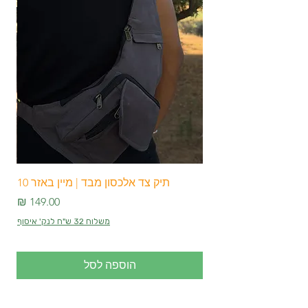
מתאימים לכולם:
מגיעים במידה אחת
שמתאימה לנשים, גברים ונוער.
הוראות כביסה:
מומלץ לכבס במים
פושרים ללא סחיטה כדי לשמור על איכות
הבד וצבעיו לאורך זמן.אל תפספסו!כנסו
עכשיו ל-Main Bazar 10 ובחרו את
מכנסי מסיבות הטבע והפסטיבלים שלכם.
תהיו מוכנים לזרום עם הקצב בסטייל
ובנוחות! 🌟
תיק צד אלכסון מבד | מיין באזר 10
מחיר
משלוח 32 ש"ח לנק' איסוף
הוספה לסל