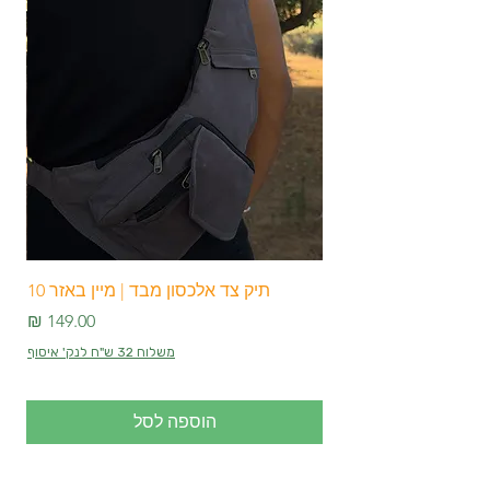
מתאימים לכולם:
מגיעים במידה אחת
שמתאימה לנשים, גברים ונוער.
הוראות כביסה:
מומלץ לכבס במים
פושרים ללא סחיטה כדי לשמור על איכות
הבד וצבעיו לאורך זמן.אל תפספסו!כנסו
עכשיו ל-Main Bazar 10 ובחרו את
מכנסי מסיבות הטבע והפסטיבלים שלכם.
תהיו מוכנים לזרום עם הקצב בסטייל
ובנוחות! 🌟
תיק צד אלכסון מבד | מיין באזר 10
מחיר
משלוח 32 ש"ח לנק' איסוף
הוספה לסל