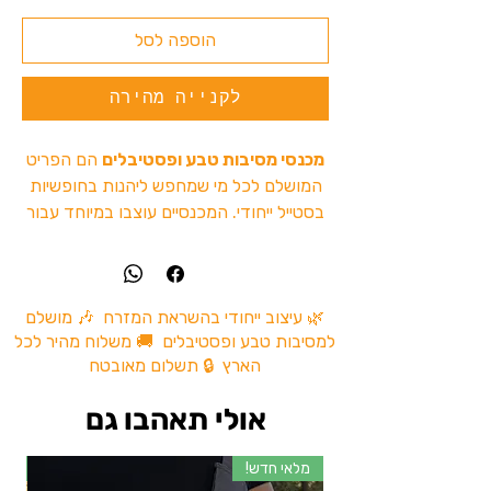
הוספה לסל
לקנייה מהירה
מכנסי מסיבות טבע ופסטיבלים
הם הפריט
המושלם לכל מי שמחפש ליהנות בחופשיות
בסטייל ייחודי. המכנסיים עוצבו במיוחד עבור
אירועים תחת כיפת השמיים, בין אם אתם
רוקדים ברחבה או יוצאים לטיול קליל בטבע.
מה מיוחד במכנסיים שלנו?
נוחות מעל הכל:
עשויים מבד קליל ונעים,
🌿 עיצוב ייחודי בהשראת המזרח 🎶 מושלם
למסיבות טבע ופסטיבלים 🚚 משלוח מהיר לכל
המאפשר תנועתיות חופשית וריקודים ללא
הארץ 🔒 תשלום מאובטח
מאמץ.
עיצוב ייחודי:
דוגמאות וצבעים שמתאימים
אולי תאהבו גם
לאווירה של פסטיבלים ומסיבות טבע.
רב-שימושיים:
מושלמים גם ליום-יום,
מלאי חדש!
מל
טיולים בטבע או פסטיבלים ברחבי העולם.