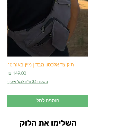
הוראות כביסה:
מומלץ לכבס במים
פושרים ללא סחיטה כדי לשמור על איכות
הבד וצבעיו לאורך זמן.אל תפספסו!כנסו
עכשיו ל-Main Bazar 10 ובחרו את
מכנסי מסיבות הטבע והפסטיבלים שלכם.
תהיו מוכנים לזרום עם הקצב בסטייל
ובנוחות! 🌟
תיק צד אלכסון מבד | מיין באזר 10
מחיר
משלוח 32 ש"ח לנק' איסוף
הוספה לסל
השלימו את הלוק