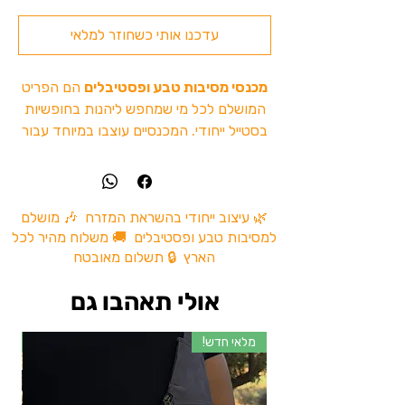
עדכנו אותי כשחוזר למלאי
מכנסי מסיבות טבע ופסטיבלים
הם הפריט
המושלם לכל מי שמחפש ליהנות בחופשיות
בסטייל ייחודי. המכנסיים עוצבו במיוחד עבור
אירועים תחת כיפת השמיים, בין אם אתם
רוקדים ברחבה או יוצאים לטיול קליל בטבע.
מה מיוחד במכנסיים שלנו?
נוחות מעל הכל:
עשויים מבד קליל ונעים,
🌿 עיצוב ייחודי בהשראת המזרח 🎶 מושלם
למסיבות טבע ופסטיבלים 🚚 משלוח מהיר לכל
המאפשר תנועתיות חופשית וריקודים ללא
הארץ 🔒 תשלום מאובטח
מאמץ.
עיצוב ייחודי:
דוגמאות וצבעים שמתאימים
אולי תאהבו גם
לאווירה של פסטיבלים ומסיבות טבע.
רב-שימושיים:
מושלמים גם ליום-יום,
מלאי חדש!
מל
טיולים בטבע או פסטיבלים ברחבי העולם.
מתאימים לכולם:
מגיעים במידה אחת
שמתאימה לנשים, גברים ונוער.