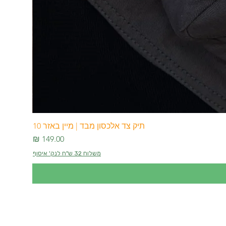
תיק צד אלכסון מבד | מיין באזר 10
מחיר
משלוח 32 ש"ח לנק' איסוף