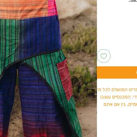
יט המושלם לכל מי
י. המכנסיים עוצבו
יים, בין אם אתם
 קליל בטבע.
נו?
ל ונעים, המאפשר
 ללא מאמץ.