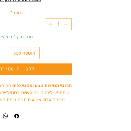
כמות
*
נותרו רק 1 במלאי
הוספה לסל
לקנייה מהירה
מכנסי מסיבות טבע ופסטיבלים
הם הפר
שמחפש ליהנות בחופשיות בסטייל ייחוד
במיוחד עבור אירועים תחת כיפת השמ
רוקדים ברחבה או יוצאים לטיול
מה מיוחד במכנסיים של
נוחות מעל הכל:
עשויים מבד קלי
תנועתיות חופשית וריקודים