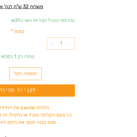
משלוח 32 ש"ח לנק' איסוף
קנה מוטי בננה 1 וקבל את השני ב₪20
כמות
*
נותרו רק 1 במלאי
הוספה לסל
לקנייה מהירה
הלהיט שמשגע את החיילים
כל פעם הקליפר נאבד או נלקח? זה ה
מוטי בננה חוסך את הזמן לח
ומה שנשאר זה לבחור באיזה 
אז למה אתם מחכים?הגיע הזמ