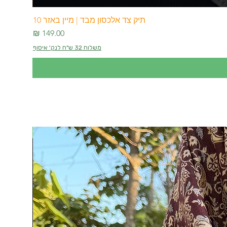
תיק צד אלכסון מבד | מיין באזר 10
מחיר
משלוח 32 ש"ח לנק' איסוף
מלאי חדש 