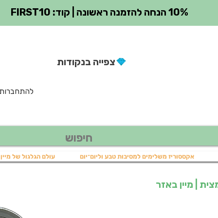
10% הנחה להזמנה ראשונה | קוד: FIRST10
צפייה בנקודות
להתחברות
אקססוריז משלימים למסיבות טבע וליום־יום
עולם הגלגול של מיין 
ית | מיין באזר
יר