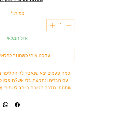
כמות
*
אזל המלאי
עדכנו אותי כשחוזר למלאי
כמה פעמים יצא שנאבד לך הקליפר בזמ
עם חברים ונתקעת בלי אש?תופסן למ
אומנות. הדרך הטובה ביותר לשמור על
שלך קרוב בלי שחבר\ה "בטעות" יעלים
תוכל להדליק את הסיגריה או הג'וינט
בכל מוטי בננה יש 2 ציורים
הודים
מה שהופך אותו ליותר מיוחד
מתאים לכל סוגי המצת