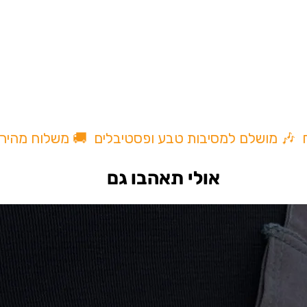
לשחרר תא התופסן
ש במצית.
למחזיק מפתחות .
 המוטי בננה ,לקחת
 ציור.
ח 🎶 מושלם למסיבות טבע ופסטיבלים 🚚 משלוח מהיר
אולי תאהבו גם