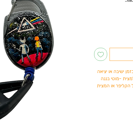
ן ישיבה או יציאה
צית -מוטי בננה
 הקליפר או המצית
 לך את האש ותמיד
 שהאש בהישג יד .
 שונים שעוצבו על ידי אמנים
 ושונה!
ים .