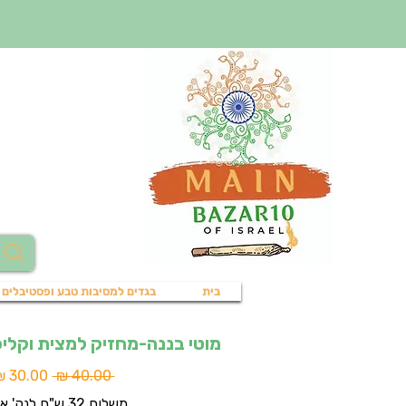
בית
בגדים למסיבות טבע ופסטיבלים
מוטי בננה-מחזיק למצית וקליפר|
מחיר
 ‏40.00 ‏₪ 
רגיל
משלוח 32 ש"ח לנק' איסוף