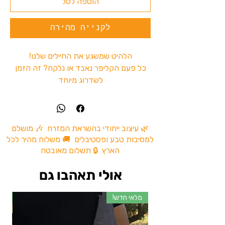
הוספה לסל
לקנייה מהירה
הלהיט שמשגע את החיילים שלנו!
כל פעם הקליפר נאבד או נלקח? זה הזמן
לשדרוג מיוחד
מוטי בננה חוסך את הזמן לחפש בכיסים
ומה שנשאר זה לבחור באיזה צד לשים.
אז למה אתם מחכים?הגיע הזמן להזמין!
🌿 עיצוב ייחודי בהשראת המזרח 🎶 מושלם
למסיבות טבע ופסטיבלים 🚚 משלוח מהיר לכל
הארץ 🔒 תשלום מאובטח
אולי תאהבו גם
מלאי חדש!
מל