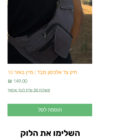
תיק צד אלכסון מבד | מיין באזר 10
מחיר
משלוח 32 ש"ח לנק' איסוף
הוספה לסל
השלימו את הלוק