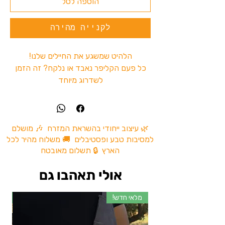
הוספה לסל
לקנייה מהירה
הלהיט שמשגע את החיילים שלנו!
כל פעם הקליפר נאבד או נלקח? זה הזמן
לשדרוג מיוחד
מוטי בננה חוסך את הזמן לחפש בכיסים
ומה שנשאר זה לבחור באיזה צד לשים.
אז למה אתם מחכים?הגיע הזמן להזמין!
🌿 עיצוב ייחודי בהשראת המזרח 🎶 מושלם
למסיבות טבע ופסטיבלים 🚚 משלוח מהיר לכל
הארץ 🔒 תשלום מאובטח
אולי תאהבו גם
מלאי חדש!
מל