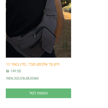
תיק צד אלכסון מבד | מיין באזר 10
מחיר
משלוח 32 ש"ח לנק' איסוף
הוספה לסל