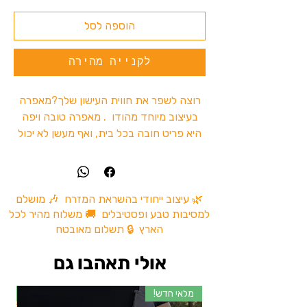
הוספה לסל
לקנייה מהירה
רוצה לשפר את חווית העישון שלך?מאפרה
בעיצוב מיוחד מהודו . מאפרה טובה ויפה
היא פריט חובה בכל בית, ואף מעשן לא יכול
להסתדר בלעדיה.כאן תוכל\י למצוא מגוון
רחב של מאפרות בעיצובים מדהימים
לשימושים שונים. מאפרה למרפסת\לגינה
ולבית .
🌿 עיצוב ייחודי בהשראת המזרח 🎶 מושלם
למסיבות טבע ופסטיבלים 🚚 משלוח מהיר לכל
הארץ 🔒 תשלום מאובטח
אולי תאהבו גם
מלאי חדש!
מל