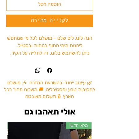
הוספה לסל
לקנייה מהירה
הנה לונג לים שלנו - מושלם לכל מי שמחפש
ליהנות מימי החוף בנוחות ובסטייל.
ניתן להשתמש בלונג זה לתלייה על הקיר,
במסדרון, בחדר השינה, או לכל מטרה
שתרצו. הלונג עשוי בקפידה מכותנה באיכות
גבוהה, מה שמבטיח עמידות גבוהה.
זו חלק מקולקציית הלונגים החדשה שלנו,
🌿 עיצוב ייחודי בהשראת המזרח 🎶 מושלם
למסיבות טבע ופסטיבלים 🚚 משלוח מהיר לכל
העשויים מבד כותנה איכותי במיוחד
הארץ 🔒 תשלום מאובטח
ומעוצבים בסטייל ייחודי..אז תתפנקו, נשמע
מושלם עם להיות בחוף עם מוזיקה טובה
אולי תאהבו גם
ושתיית משקה מרענן על הלונג המושלם
הזה!".
מלאי חדש!
מל
מידות - אורך הלונג 50 ס"מ