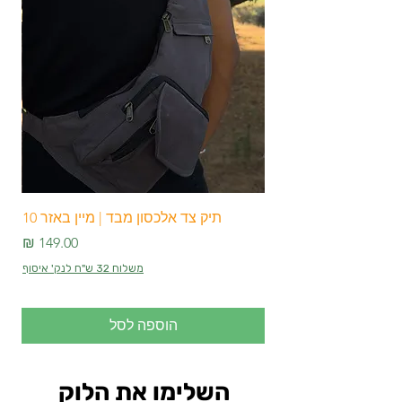
תיק צד אלכסון מבד | מיין באזר 10
מחיר
משלוח 32 ש"ח לנק' איסוף
הוספה לסל
השלימו את הלוק