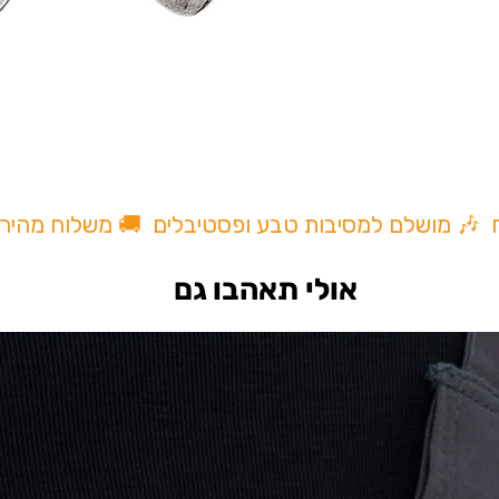
ח 🎶 מושלם למסיבות טבע ופסטיבלים 🚚 משלוח מהיר
אולי תאהבו גם