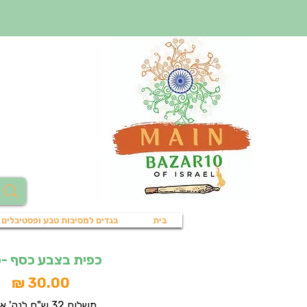
בית
בגדים למסיבות טבע ופסטיבלים
כפית בצבע כסף -
מח
משלוח 32 ש"ח לנק' איסוף