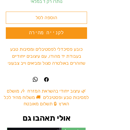
נותרו רק 1 במלאי
הוספה לסל
לקנייה מהירה
כובע פסיכדלי לפסטיבלים ומסיבות טבע
בעבודת יד מהודו, עם עיצובים ייחודיים
שזוהרים באולטרה סגול ומביאים וייב צבעוני
ומיוחד לרחבה.
כל כובע הוא One Piece – אין שני כובעים
זהים, וכל אחד צויר ועוצב על ידי אמנים
הודים בהשראת עולם הפסיי טראנס, הגואה
🌿 עיצוב ייחודי בהשראת המזרח 🎶 מושלם
למסיבות טבע ופסטיבלים 🚚 משלוח מהיר לכל
טראנס והתרבות הפסיכדלית.
הארץ 🔒 תשלום מאובטח
✔ זוהר באור UV / אולטרה סגול
✔ עבודת יד בעיצוב פסיכדלי ייחודי
אולי תאהבו גם
✔ מתאים למסיבות טבע, טראנס ופסטיבלים
✔ כל כובע הוא פריט יחיד מסוגו