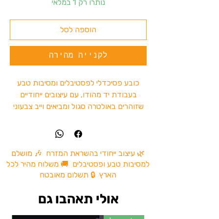
נותרו רק 1 במלאי
הוספה לסל
לקנייה מהירה
כובע פסיכדלי לפסטיבלים ומסיבות טבע
בעבודת יד מהודו, עם עיצובים ייחודיים
שזוהרים באולטרה סגול ומביאים וייב צבעוני
ומיוחד לרחבה.
כל כובע הוא One Piece – אין שני כובעים
זהים, וכל אחד צויר ועוצב על ידי אמנים
הודים בהשראת עולם הפסיי טראנס, הגואה
🌿 עיצוב ייחודי בהשראת המזרח 🎶 מושלם
למסיבות טבע ופסטיבלים 🚚 משלוח מהיר לכל
טראנס והתרבות הפסיכדלית.
הארץ 🔒 תשלום מאובטח
✔ זוהר באור UV / אולטרה סגול
✔ עבודת יד בעיצוב פסיכדלי ייחודי
אולי תאהבו גם
✔ מתאים למסיבות טבע, טראנס ופסטיבלים
✔ כל כובע הוא פריט יחיד מסוגו