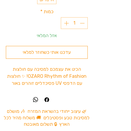
כמות
*
אזל המלאי
עדכנו אותי כשחוזר למלאי
הכינו את עצמכם למסיבה עם חולצות
OZARO Rhythm of Fashion! ✨ חולצות
עם הדפסי UV פסיכדליים זוהרים באור
אולטרה סגול, מושלמות למסיבות טבע,
פסטיבלים, הופעות ולילות בלתי נשכחים.
החולצות עשויות 100% כותנה איכותית,
נעימות על הגוף וזמינות במגוון מידות (XS-
🌿 עיצוב ייחודי בהשראת המזרח 🎶 מושלם
למסיבות טבע ופסטיבלים 🚚 משלוח מהיר לכל
XL) להתאמה מושלמת. כל עיצוב משלב
הארץ 🔒 תשלום מאובטח
אמנות מקורית בהשראת עולם הטראנס