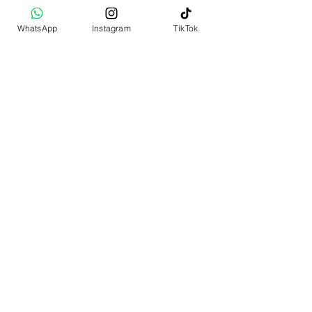
ראה עוד
WhatsApp
Instagram
TikTok
את השוק המרכזי בהודו
(MAIN BAZAR)
למדנו להכיר שנסענו בין
הערים השונות. כשנכנסו
לתוך השוק יצא לנו להיתקל
באנשים חמים וסבלניים
שעובדים בתוך דוכנים
הצפופים. גילינו שהם אנשי
עבודה מקסימים שיודעים
להעביר את השמחה והשקט
הפנימי שבעבודת יד