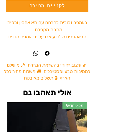
לקנייה מהירה
באמפר זכוכית להרחה עם תא אחסון וכפית
מתכת מקפלת .
הבאמפרים שלנו עוצבו על ידי אמנים הודים
עם ציורים מיוחדים שזוהרים באולטרה סגול.
צנצנת אחסון קטנה לאחסון :
כולל פס אחורי לבדיקת החומר מאחסן
🌿 עיצוב ייחודי בהשראת המזרח 🎶 מושלם
למסיבות טבע ופסטיבלים 🚚 משלוח מהיר לכל
בערך 1 גרם
הארץ 🔒 תשלום מאובטח
מיכל זכוכית
כפית מתכת
אולי תאהבו גם
משלוחים מהירים לכל הארץ!
מלאי חדש!
מל