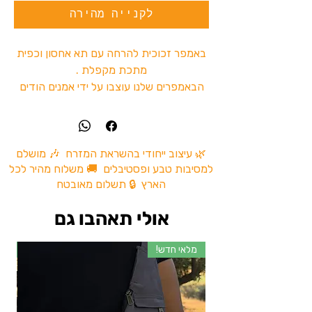
לקנייה מהירה
באמפר זכוכית להרחה עם תא אחסון וכפית
מתכת מקפלת .
הבאמפרים שלנו עוצבו על ידי אמנים הודים
עם אבנים יפות ועיצובים מיוחדים .
צנצנת אחסון קטנה לאחסון :
🌿 עיצוב ייחודי בהשראת המזרח 🎶 מושלם
למסיבות טבע ופסטיבלים 🚚 משלוח מהיר לכל
כולל פס אחורי לבדיקת החומר מאחסן
הארץ 🔒 תשלום מאובטח
בערך 1 גרם
מיכל זכוכית בעיצוב אבנים יפות
אולי תאהבו גם
כפית מתכת מתקפלת
משלוחים מהירים לכל הארץ!
מלאי חדש!
מל