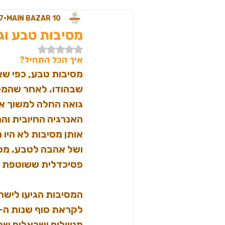
עולם הגלגול של Main Bazar 10
MAIN BAZAR 10
17 בספ
מסיבות טבע וג
דירוג של NaN מתוך 5 כוכבים
בגדי גברים למסיבות טבע
איך הכל התחיל?
שבהודו. לאחר שהמקו
פוקט חגורת כיסים
תכשי
גואה החלה למשוך אנ
האנרגיה החיובית וה
אותן מסיבות לא היו ר
ושל אהבה לטבע. מסי
פסיכדלית ששוטפת את
המסיבות הגיעו לישר
מטיילים ישראלים שח