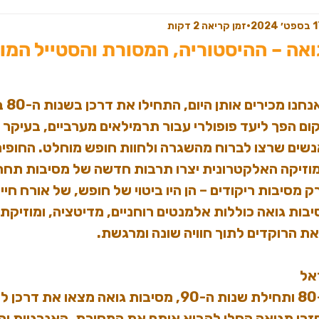
חדש באתר | אביזרים ואקססוריז
בגדי נ
ט׳ 2024
זמן קריאה 2 דקות
ואה – ההיסטוריה, המסורת והסטייל המו
פאוצ'ים וחגורות כיסים למסיבות טבע
פונצ'אים מ
מסיבות ט
ם הפך ליעד פופולרי עבור תרמילאים מערביים, בעיקר א
טי מקרמה
שים שרצו לברוח מהשגרה ולחוות חופש מוחלט. החופים
מוזיקה האלקטרונית יצרו תרבות חדשה של מסיבות תחת
ק מסיבות ריקודים – הן היו ביטוי של חופש, של אורח חיי
בות גואה כוללות אלמנטים רוחניים, מדיטציה, ומוזיקת
 הרוקדים לתוך חוויה שונה ומרגשת.
אל
לקראת סוף שנות ה-80 ותחילת שנות ה-90, מסיבות גואה מצ
זרו מגואה החלו להביא איתם את המסורת, האנרגיות והמ