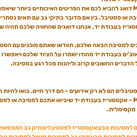
M
 דואג להביא לכם את הפריטים האיכותיים ביותר שיאפשר
בה או פסטיבל. בין אם מדובר בתיקי גב עם תאים נסתרים,
סוריז בעבודת יד, אנחנו דואגים שהחוויה שלכם תהיה ש
 למסיבה הבאה שלכם, תוודאו שאתם מוכנים עם הסטייל
וצ'ים בעבודת יד מהודו ישמרו על הציוד שלכם ויאפשרו 
 הדברים החשובים קרוב וליהנות מכל רגע במסיבה.
יבלים הם לא רק אירועים – הם דרך חיים. בואו להיות חל
Main Bazar 10 – אקססוריז בעבודת יד שיביאו אתכם למסיבה או ל
 מקסימלית.
ם למסיבות טבע
אקססוריז לפסטיבלים
תיק גב המפ
פאוץ
קים למסיבות טבע
תיקי גב למסיבות
סטייל למסיבות טב