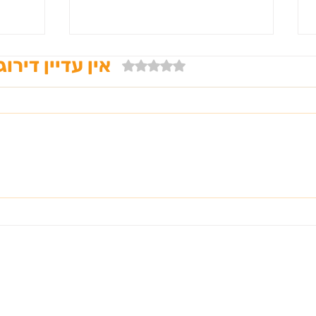
אין עדיין דירוג
דירוג של 0 מתוך 5 כוכבים
פאוץ' חגורת כיסים מבד:
בגדים
האקססוריז האידיאלי לעונת
כיצד 
הפסטיבלים
המוש