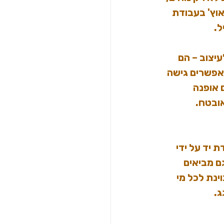
וץ' בעבודת 
ל.
יצוב – הם 
אפשרים גישה 
אופנה 
אובטח.
יד על ידי 
ם מביאים 
ינת לכל מי 
ג.