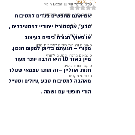
עודכן:
21 בינו׳
עולם הגלגול של Main Bazar 10
דירוג של NaN מתוך 5 כוכבים
חדש באתר | אביזרים ואקססוריז
אם אתם מחפשים בגדים למסיבות 
בגדי נשים למסיבות טבע
טבע , אקססוריז ייחודיי לפסטיבלים , 
בגדי גברים למסיבות טבע
או פאוץ' חגורת כיסים בעיצוב 
פאוצ'ים וחגורות כיסים למסיבות טבע
מקורי – הגעתם בדיוק למקום הנכון. 
פונצ'אים מדלהי וג'קטים לחורף
מיין באזר 10 היא הרבה יותר מעוד 
פוקט חגורת כיסים
חנות אונליין –זה מותג עצמאי שנולד 
תכשיטי מקרמה
מאהבה למסיבות טבע ,טיולים וסטייל 
הודי חופשי עם נשמה . 