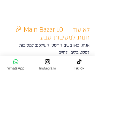
🎉 Main Bazar 10 – לא עוד 
חנות למסיבות טבע
אנחנו כאן בשביל הסטייל שלכם: למסיבות, 
לפסטיבלים, ולחיים.
היכנסו עכשיו לאתר והזמינו אונליין את הלוק הבא 
שלכם 
WhatsApp
Instagram
TikTok
📦היכנסו עכשיו לאתר והזמינו אונליין את הלוק 
הבא שלכם: 
www.mainbazar10.com
מיין באזר 10
אקססוריז לפסטיבלים