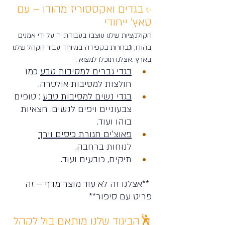
בגדים ואקססוריז מהודו – עם 
✨ 
טאץ' ייחודי
הקולקציות שלנו עוצבו בעבודת יד על ידי אמנים 
בהודו, ונבחרות בקפידה במיוחד עבור הקהל שלנו 
בארץ .אצלנו תוכלו למצוא :
בגדי גברים למסיבות טבע
 כמו 
חולצות למסיבות אולטרה.
בגדי נשים למסיבות טבע
 : טופים 
צבעוניים ויפים לנשים. חצאיות 
בוהו ועוד. 
פאוצ'ים חגורת כיסים וירך
לנוחות ברחבה.
תיקים, כובעים ועוד.
 **אצלנו זה לא עוד מוצר מדף – זה 
פריט עם סיפור**
🕺הביגוד שלנו מותאם בול לקהל 