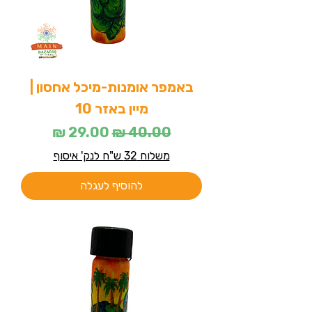
באמפר אומנות-מיכל אחסון |
מיין באזר 10
מחיר רגיל
מחיר מבצע
משלוח 32 ש"ח לנק' איסוף
להוסיף לעגלה