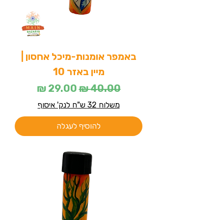
באמפר אומנות-מיכל אחסון |
מיין באזר 10
מחיר רגיל
מחיר מבצע
משלוח 32 ש"ח לנק' איסוף
להוסיף לעגלה