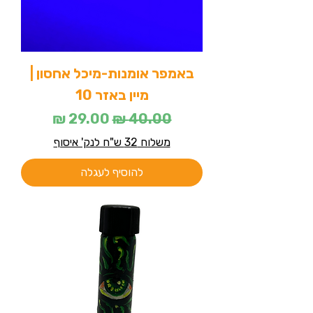
באמפר אומנות-מיכל אחסון |
מיין באזר 10
מחיר רגיל
מחיר מבצע
משלוח 32 ש"ח לנק' איסוף
להוסיף לעגלה