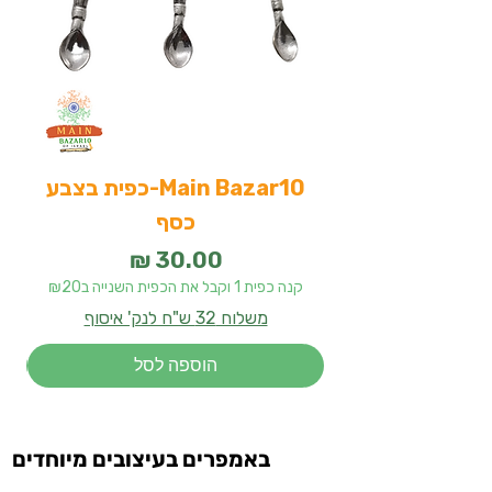
Main Bazar10-כפית בצבע
כסף
מחיר
קנה כפית 1 וקבל את הכפית השנייה ב₪20
קנה 
משלוח 32 ש"ח לנק' איסוף
הוספה לסל
באמפרים בעיצובים מיוחדים