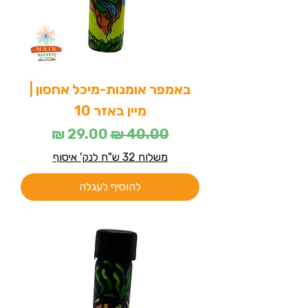
באמפר אומנות-מיכל אחסון |
מיין באזר 10
מחיר רגיל
מחיר מבצע
משלוח 32 ש"ח לנק' איסוף
להוסיף לעגלה